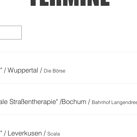
e" / Wuppertal
/
Die Börse
le Straßentherapie" /Bochum
/
Bahnhof Langendre
e" / Leverkusen
/
Scala