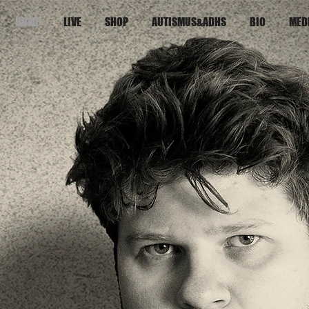
HOME
LIVE
SHOP
AUTISMUS&ADHS
BIO
MED