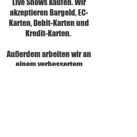
Live Shows kaufen. Wir
akzeptieren Bargeld, EC-
Karten, Debit-Karten und
Kredit-Karten.
Außerdem arbeiten wir an
einem verbessertem
Online Shop, sodass dann
bald auch wieder online
Bestellungen möglich
sind.
Bis es soweit ist, bitten