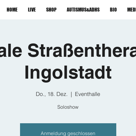
HOME
LIVE
SHOP
AUTISMUS&ADHS
BIO
MED
gale Straßenthera
Ingolstadt
Do., 18. Dez.
  |  
Eventhalle
Soloshow
Anmeldung geschlossen