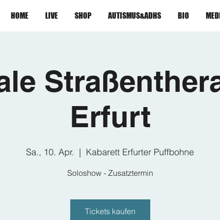
HOME
LIVE
SHOP
AUTISMUS&ADHS
BIO
MED
gale Straßenthera
Erfurt
Sa., 10. Apr.
  |  
Kabarett Erfurter Puffbohne
Soloshow - Zusatztermin
Tickets kaufen