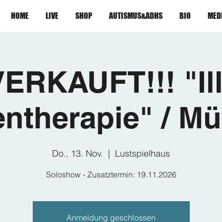
HOME
LIVE
SHOP
AUTISMUS&ADHS
BIO
MED
ERKAUFT!!! "Ill
entherapie" / M
Do., 13. Nov.
  |  
Lustspielhaus
Soloshow - Zusatztermin: 19.11.2026
Anmeldung geschlossen