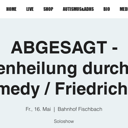
HOME
LIVE
SHOP
AUTISMUS&ADHS
BIO
MED
ABGESAGT -
enheilung durch
edy / Friedric
Fr., 16. Mai
  |  
Bahnhof Fischbach
Soloshow